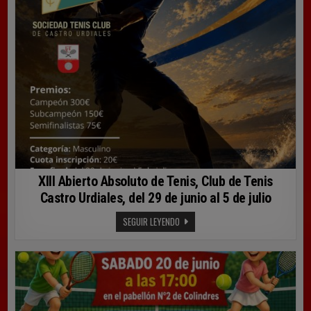
DE
JULIO
XIII Abierto Absoluto de Tenis, Club de Tenis
Castro Urdiales, del 29 de junio al 5 de julio
XIII
SEGUIR LEYENDO
ABIERTO
ABSOLUTO
DE
TENIS,
CLUB
DE
TENIS
CASTRO
URDIALES,
DEL