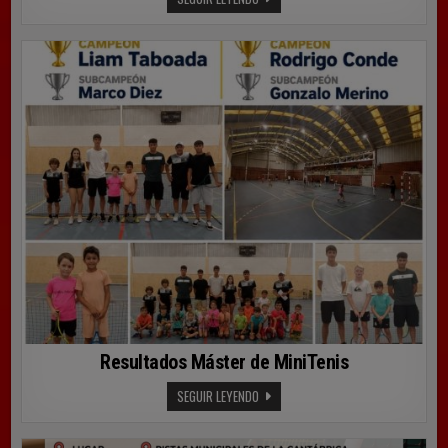
SOLVAY
“CIUDAD
DE
DE
TORRELAVEGA”,
DEL
13
AL
17
DE
JULIO
Resultados Máster de MiniTenis
RESULTADOS
SEGUIR LEYENDO
MÁSTER
DE
MINITENIS