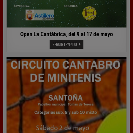
Open La Cantábrica, del 9 al 17 de mayo
OPEN
SEGUIR LEYENDO
LA
CANTÁBRICA,
DEL
9
AL
17
DE
MAYO