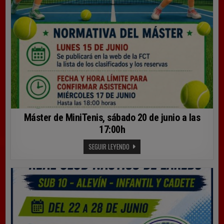
29
DE
JUNIO
AL
5
DE
JULIO
Máster de MiniTenis, sábado 20 de junio a las
17:00h
MÁSTER
SEGUIR LEYENDO
DE
MINITENIS,
SÁBADO
20
DE
JUNIO
A
LAS
17:00H