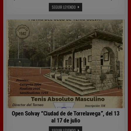
OPEN
SEGUIR LEYENDO
DE
JULIO
LA
CANTÁBRICA,
DEL
18
AL
26
DE
JULIO
Open Solvay “Ciudad de de Torrelavega”, del 13
al 17 de julio
OPEN
SEGUIR LEYENDO