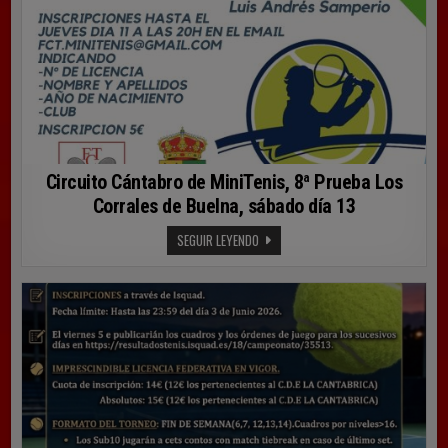
JUNIO
Circuito Cántabro de MiniTenis, 8ª Prueba Los
Corrales de Buelna, sábado día 13
CIRCUITO
SEGUIR LEYENDO
CÁNTABRO
DE
MINITENIS,
8ª
PRUEBA
LOS
CORRALES
DE
BUELNA,
SÁBADO
DÍA
13