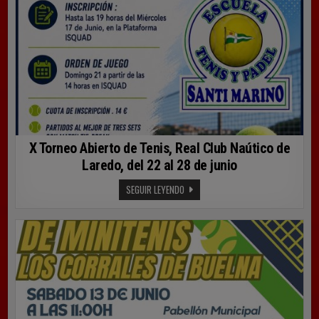
X Torneo Abierto de Tenis, Real Club Naútico de
Laredo, del 22 al 28 de junio
X
SEGUIR LEYENDO
TORNEO
ABIERTO
DE
TENIS,
REAL
CLUB
NAÚTICO
DE
LAREDO,
DEL
22
AL
28
DE