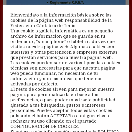
Bienvenida/o a la información básica sobre las
cookies de la página web responsabilidad de la
Federación Cántabra de Tenis.
Open de Tenis Pielagos, del 1 al 7 de junio en
Una cookie o galleta informática es un pequeño
archivo de información que se guarda en tu
Arce
ordenador, “smartphone” o tableta cada vez que
visitas nuestra página web. Algunas cookies son
OPEN
SEGUIR LEYENDO
DE
nuestras y otras pertenecen a empresas externas
TENIS
que prestan servicios para nuestra página web.
PIELAGOS,
DEL
Las cookies pueden ser de varios tipos: las cookies
1
técnicas son necesarias para que nuestra página
AL
web pueda funcionar, no necesitan de tu
7
DE
autorización y son las únicas que tenemos
JUNIO
activadas por defecto.
EN
El resto de cookies sirven para mejorar nuestra
ARCE
página, para personalizarla en base a tus
preferencias, o para poder mostrarte publicidad
ajustada a tus búsquedas, gustos e intereses
personales. Puedes aceptar todas estas cookies
pulsando el botón ACEPTAR o configurarlas o
rechazar su uso clicando en el apartado
CONFIGURACIÓN DE COOKIES.
Si quieres más información, consulta la POLÍTICA