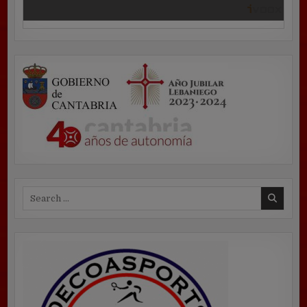
Search
for: