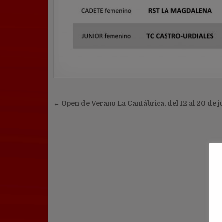
Navegación
← Open de Verano La Cantábrica, del 12 al 20 de j
de
entradas