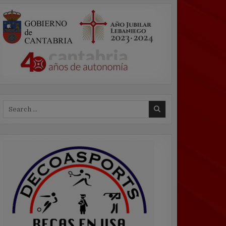
Search
for: