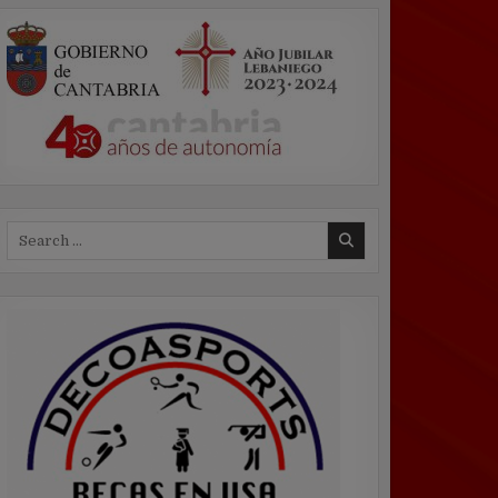
Search
for: