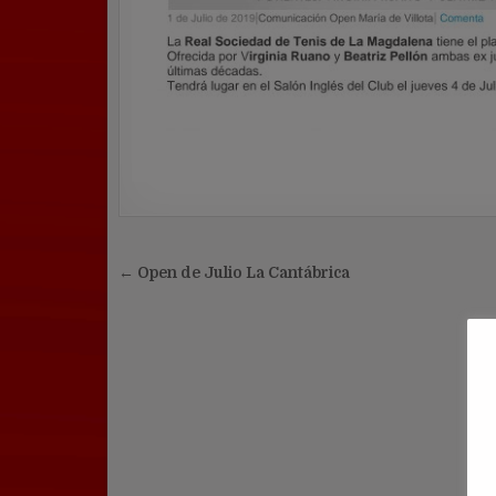
Navegación
← Open de Julio La Cantábrica
de
entradas