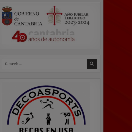
Search
for: