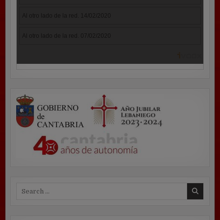
Search
for: