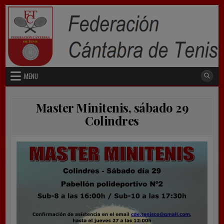
Skip
to
content
MENU
Master Minitenis, sábado 29
Colindres