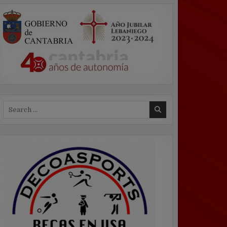
Search
for: