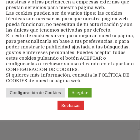
nuestras y otras pertenecen a empresas externas que
prestan servicios para nuestra página web.
Las cookies pueden ser de varios tipos: las cookies
técnicas son necesarias para que nuestra página web
pueda funcionar, no necesitan de tu autorización y son
 Gaspar, fundador y CEO de
Growing Balance
, ofrecerán un
las únicas que tenemos activadas por defecto.
 federados
El resto de cookies sirven para mejorar nuestra página,
para personalizarla en base a tus preferencias, o para
poder mostrarte publicidad ajustada a tus búsquedas,
gustos e intereses personales. Puedes aceptar todas
estas cookies pulsando el botón ACEPTAR o
Comunicado RFET – Fase 3 →
configurarlas o rechazar su uso clicando en el apartado
CONFIGURACIÓN DE COOKIES.
Si quieres más información, consulta la POLÍTICA DE
COOKIES de nuestra página web.
Configuración de Cookies
Aceptar
Rechazar