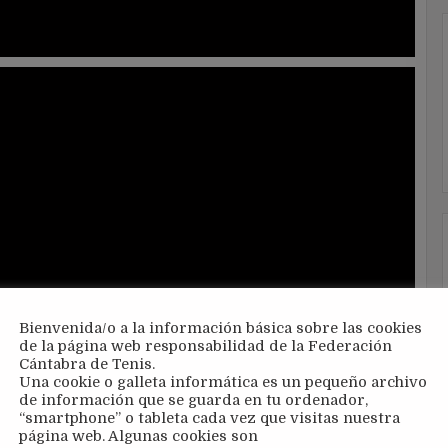
Bienvenida/o a la información básica sobre las cookies
de la página web responsabilidad de la Federación
Cántabra de Tenis.
Una cookie o galleta informática es un pequeño archivo
de información que se guarda en tu ordenador,
“smartphone” o tableta cada vez que visitas nuestra
página web. Algunas cookies son