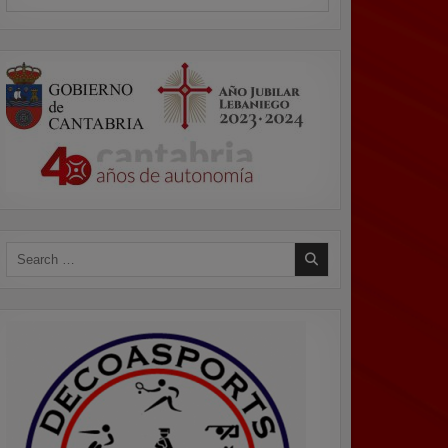
Search
for: