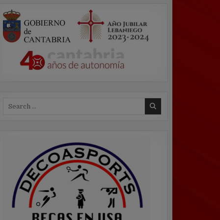
Search
for: