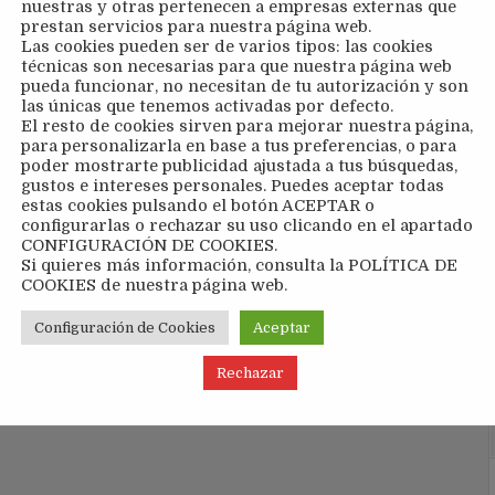
nuestras y otras pertenecen a empresas externas que
prestan servicios para nuestra página web.
Las cookies pueden ser de varios tipos: las cookies
técnicas son necesarias para que nuestra página web
pueda funcionar, no necesitan de tu autorización y son
las únicas que tenemos activadas por defecto.
El resto de cookies sirven para mejorar nuestra página,
para personalizarla en base a tus preferencias, o para
poder mostrarte publicidad ajustada a tus búsquedas,
gustos e intereses personales. Puedes aceptar todas
estas cookies pulsando el botón ACEPTAR o
configurarlas o rechazar su uso clicando en el apartado
CONFIGURACIÓN DE COOKIES.
Si quieres más información, consulta la POLÍTICA DE
COOKIES de nuestra página web.
LA FEDERACIÓN CÁNTABRA DE TENIS “FICHA” A
Configuración de Cookies
Aceptar
LA CLÍNICA COLMUN, PARA EL CUIDADO DE SUS
Rechazar
FEDERADOS →