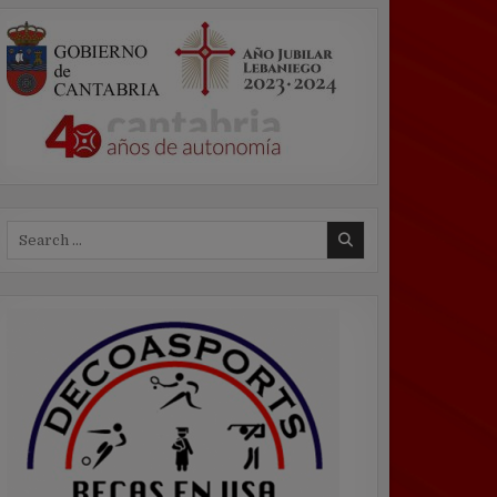
Search
for: