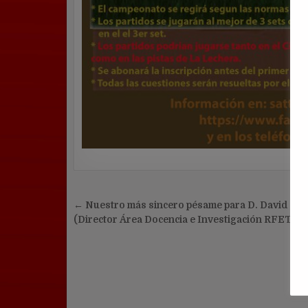
Navegación
← Nuestro más sincero pésame para D. David San
de
(Director Área Docencia e Investigación RFET)
entradas