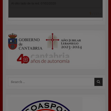
Search
for: