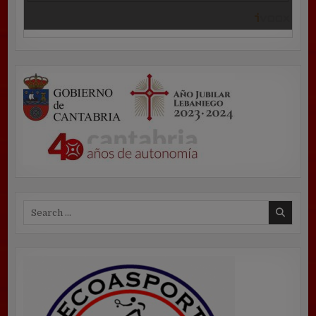
Search
for: