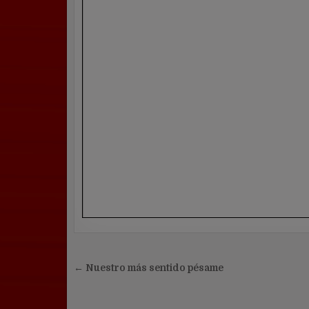
Navegación
← Nuestro más sentido pésame
de
entradas