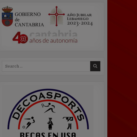
Search
for: