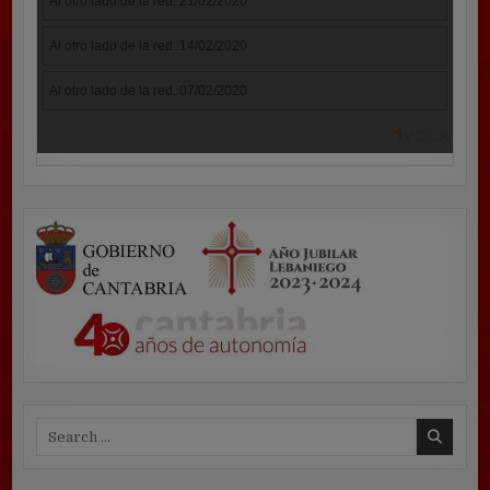
Search
for: